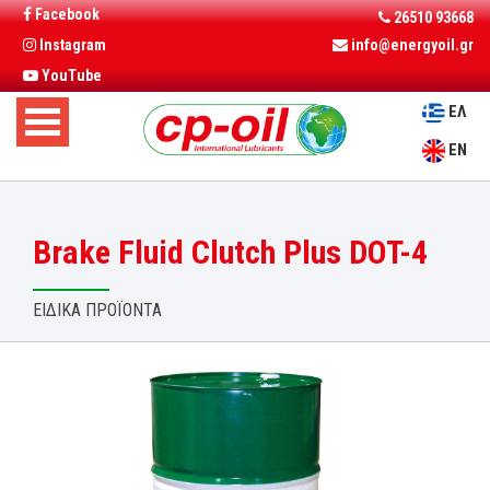
Facebook
26510 93668
Instagram
info@energyoil.gr
YouTube
ΕΛ
EN
Brake Fluid Clutch Plus DOT-4
ΕΙΔΙΚΑ ΠΡΟΪΟΝΤΑ