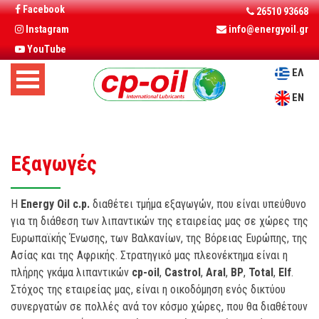
Facebook
26510 93668
Instagram
info@energyoil.gr
YouTube
ΕΛ
EN
Εξαγωγές
Η
Energy Oil c.p.
διαθέτει τμήμα εξαγωγών, που είναι υπεύθυνο
για τη διάθεση των λιπαντικών της εταιρείας μας σε χώρες της
Ευρωπαϊκής Ένωσης, των Βαλκανίων, της Βόρειας Ευρώπης, της
Ασίας και της Αφρικής. Στρατηγικό μας πλεονέκτημα είναι η
πλήρης γκάμα λιπαντικών
cp-oil
,
Castrol
,
Aral
,
BP
,
Total
,
Elf
.
Στόχος της εταιρείας μας, είναι η οικοδόμηση ενός δικτύου
συνεργατών σε πολλές ανά τον κόσμο χώρες, που θα διαθέτουν