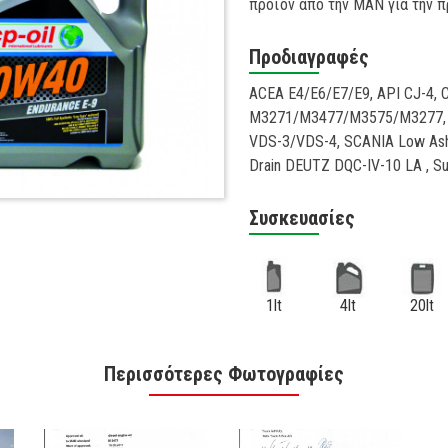
προϊόν από την MAN για την 
Προδιαγραφές
ACEA E4/E6/E7/E9, API CJ-4
M3271/M3477/M3575/M3277, 
VDS-3/VDS-4, SCANIA Low As
Drain DEUTZ DQC-IV-10 LA , Su
Συσκευασίες
1lt
4lt
20lt
Περισσότερες Φωτογραφίες