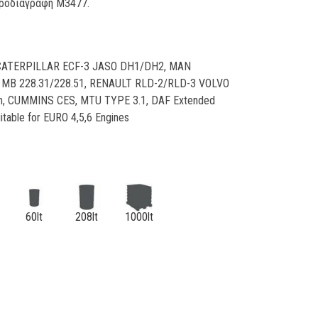
προδιαγραφή M3477.
, CATERPILLAR ECF-3 JASO DH1/DH2, MAN
MB 228.31/228.51, RENAULT RLD-2/RLD-3 VOLVO
h, CUMMINS CES, MTU TYPE 3.1, DAF Extended
itable for EURO 4,5,6 Engines
60lt
208lt
1000lt