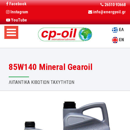
Facebook
26510 93668
Instagram
info@energyoil.gr
YouTube
ΕΛ
EN
85W140 Mineral Gearoil
ΛΙΠΑΝΤΙΚΑ ΚΙΒΩΤΙΩΝ ΤΑΧΥΤΗΤΩΝ